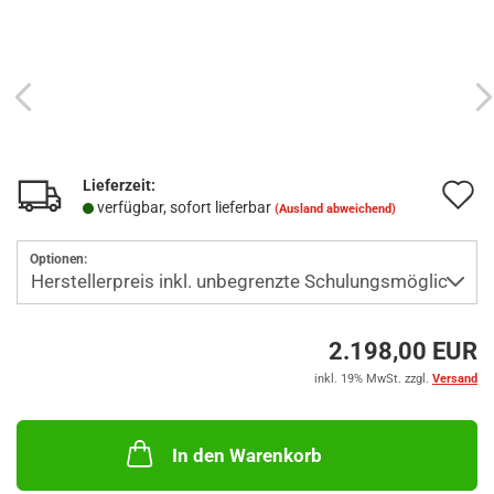
Lieferzeit:
A
verfügbar, sofort lieferbar
(Ausland abweichend)
d
Optionen:
M
2.198,00 EUR
inkl. 19% MwSt. zzgl.
Versand
In den Warenkorb