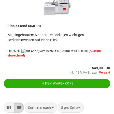
Elna eXtend 664PRO
Mit eingebautem Nähberater und allen wichtigen
Bedienhinweisen auf einen Blick.
Lieferzeit:
auf Abruf, wird bestellt
(Ausland
abweichend)
649,00 EUR
inkl. 19% MwSt. zzgl.
Versand
IN DEN WARENKORB
Sortieren nach
pro Seite
Sortieren nach
8 pro Seite