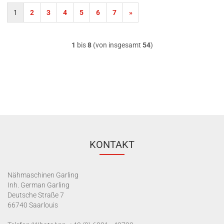
1
2
3
4
5
6
7
»
1
bis
8
(von insgesamt
54
)
KONTAKT
Nähmaschinen Garling
Inh. German Garling
Deutsche Straße 7
66740 Saarlouis