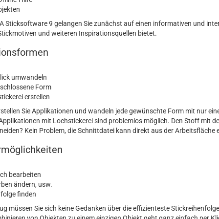
ojekten
ticksoftware 9 gelangen Sie zunächst auf einen informativen und intera
 Stickmotiven und weiteren Inspirationsquellen bietet.
tionsformen
Klick umwandeln
geschlossene Form
ickerei erstellen
stellen Sie Applikationen und wandeln jede gewünschte Form mit nur einem
Applikationen mit Lochstickerei sind problemlos möglich. Den Stoff mit
eiden? Kein Problem, die Schnittdatei kann direkt aus der Arbeitsfläche 
rmöglichkeiten
ch bearbeiten
arben ändern, usw.
nfolge finden
müssen Sie sich keine Gedanken über die effizienteste Stickreihenfolge
binieren von Objekten zu einem einzigen Objekt geht ganz einfach per Kl