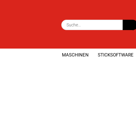
MASCHINEN
STICKSOFTWARE
»
»
Startseite
Sticksoftware
BERNINA