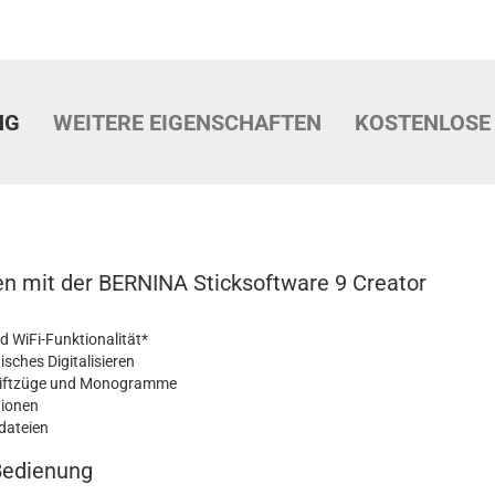
NG
WEITERE EIGENSCHAFTEN
KOSTENLOSE
cken mit der BERNINA Sticksoftware 9 Creator
nd WiFi-Funktionalität*
sches Digitalisieren
chriftzüge und Monogramme
tionen
dateien
 Bedienung