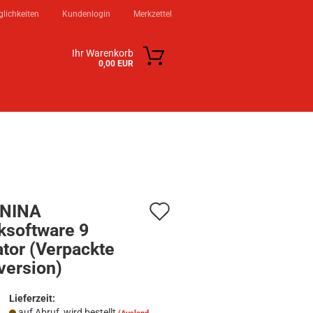
lichkeiten
Kundenlogin
Merkzettel
Ihr Warenkorb
0,00 EUR
KSTATT
KONTAKT
ÜBER UNS
Auf
NINA
ksoftware 9
den
n?
tor (Verpackte
Merkzettel
version)
Lieferzeit:
auf Abruf, wird bestellt