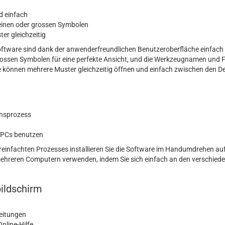
nd einfach
einen oder grossen Symbolen
er gleichzeitig
 Software sind dank der anwenderfreundlichen Benutzeroberfläche einfach 
rossen Symbolen für eine perfekte Ansicht, und die Werkzeugnamen und 
 können mehrere Muster gleichzeitig öffnen und einfach zwischen den D
onsprozess
 PCs benutzen
reinfachten Prozesses installieren Sie die Software im Handumdrehen a
mehreren Computern verwenden, indem Sie sich einfach an den verschied
bildschirm
leitungen
Online-Hilfe