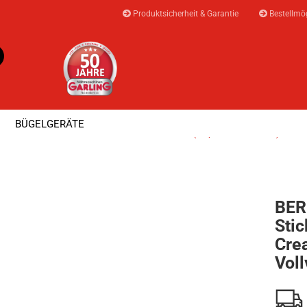
Produktsicherheit & Garantie
Bestellmög
Suche...
E-Mail
BÜGELGERÄTE
Passwort
»
»
Creator
BERNINA Sticksoftware 9 Creator (Verpackte Vollversion)
⭐ AKTIONEN & ANGEBOTE ⭐
MEISTERWER
BER
Konto erstellen
Stic
Passwort vergesse
Crea
Voll