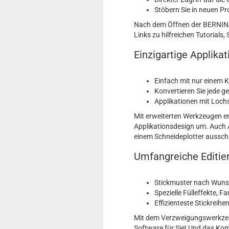
Stöbern Sie in neuen Pr
Nach dem Öffnen der BERNINA S
Links zu hilfreichen Tutorials,
Einzigartige Applika
Einfach mit nur einem 
Konvertieren Sie jede 
Applikationen mit Lochst
Mit erweiterten Werkzeugen er
Applikationsdesign um. Auch 
einem Schneideplotter ausschn
Umfangreiche Editie
Stickmuster nach Wuns
Spezielle Fülleffekte, F
Effizienteste Stickreihe
Mit dem Verzweigungswerkzeug 
Software für Sie! Und das Kom