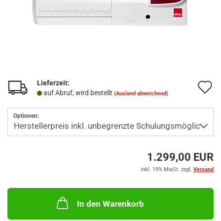
Lieferzeit:
A
auf Abruf, wird bestellt
(Ausland abweichend)
d
Optionen:
M
1.299,00 EUR
inkl. 19% MwSt. zzgl.
Versand
In den Warenkorb