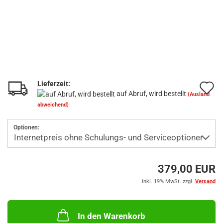
Lieferzeit:
A
auf Abruf, wird bestellt
(Ausland
d
abweichend)
M
Optionen:
379,00 EUR
inkl. 19% MwSt. zzgl.
Versand
In den Warenkorb