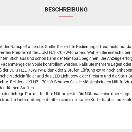
BESCHREIBUNG
 der Nähspaß an erster Stelle. Die leichte Bedienung erfreut nicht nur 
werden Freude mit der JUKI HZL-70HW-B haben. Wählen Sie einfach über d
ten Stich aus und schon kann der Nähspaß beginnen. Die Anzeige erfolgt
e Fadenmenge der Spule kontrolliert werden. Falls Sie mehrere Lagen oder
uß der JUKI HZL-70WHW-B dank der 2 Stufen Lüftung extra hoch anheben
sche Nadeleinfädler und das LED Licht sowie der Freiarm und die Start-
te. Bei der JUKI HZL-70HW-B haben Sie die Möglichkeit den Nähfußdruck 
der dünnen Stoffen.
 der richtige Partner für Ihre Nähprojekte. Die Nähmaschine überzeugt d
Extras. Im Lieferumfang enthalten sind eine stabile Kofferhaube und zahl