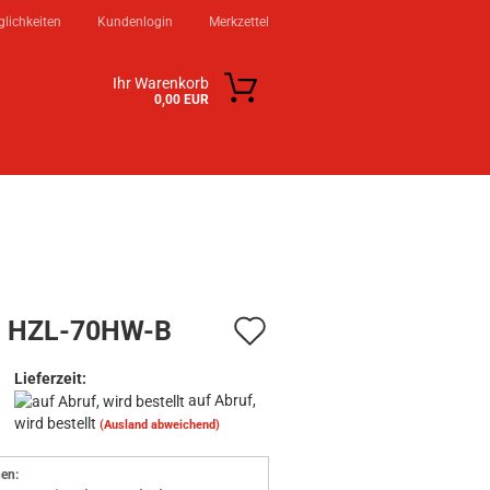
lichkeiten
Kundenlogin
Merkzettel
Ihr Warenkorb
0,00 EUR
KSTATT
KONTAKT
ÜBER UNS
Auf
i HZL-70HW-B
den
n?
Lieferzeit:
Merkzettel
auf Abruf,
wird bestellt
(Ausland abweichend)
en: