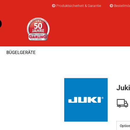
Produktsicherheit & Garantie
Bestellmög
Suche...
E-Mail
BÜGELGERÄTE
Passwort
»
»
en
Juki
Juki HZL-70HW-B
⭐ AKTIONEN & ANGEBOTE ⭐
MEISTERWER
Juk
Konto erstellen
Passwort vergesse
Option