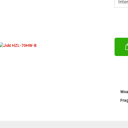
Woa
Fra