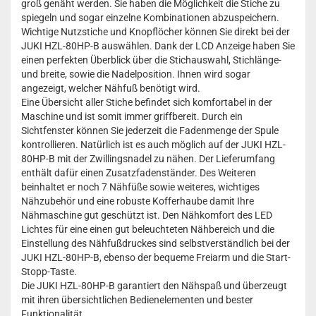
groß genäht werden. Sie haben die Möglichkeit die Stiche zu
spiegeln und sogar einzelne Kombinationen abzuspeichern.
Wichtige Nutzstiche und Knopflöcher können Sie direkt bei der
JUKI HZL-80HP-B auswählen. Dank der LCD Anzeige haben Sie
einen perfekten Überblick über die Stichauswahl, Stichlänge-
und breite, sowie die Nadelposition. Ihnen wird sogar
angezeigt, welcher Nähfuß benötigt wird.
Eine Übersicht aller Stiche befindet sich komfortabel in der
Maschine und ist somit immer griffbereit. Durch ein
Sichtfenster können Sie jederzeit die Fadenmenge der Spule
kontrollieren. Natürlich ist es auch möglich auf der JUKI HZL-
80HP-B mit der Zwillingsnadel zu nähen. Der Lieferumfang
enthält dafür einen Zusatzfadenständer. Des Weiteren
beinhaltet er noch 7 Nähfüße sowie weiteres, wichtiges
Nähzubehör und eine robuste Kofferhaube damit Ihre
Nähmaschine gut geschützt ist. Den Nähkomfort des LED
Lichtes für eine einen gut beleuchteten Nähbereich und die
Einstellung des Nähfußdruckes sind selbstverständlich bei der
JUKI HZL-80HP-B, ebenso der bequeme Freiarm und die Start-
Stopp-Taste.
Die JUKI HZL-80HP-B garantiert den Nähspaß und überzeugt
mit ihren übersichtlichen Bedienelementen und bester
Funktionalität.