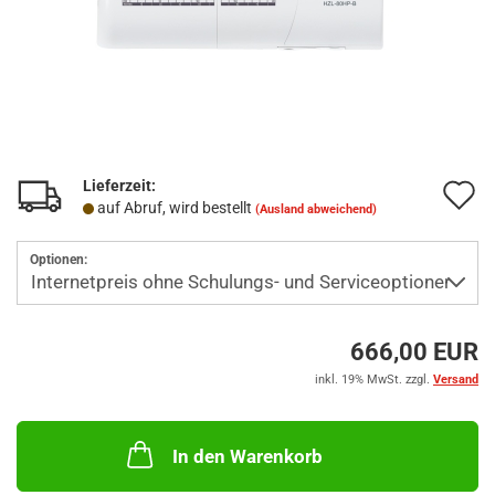
Lieferzeit:
A
auf Abruf, wird bestellt
(Ausland abweichend)
d
Optionen:
M
666,00 EUR
inkl. 19% MwSt. zzgl.
Versand
In den Warenkorb