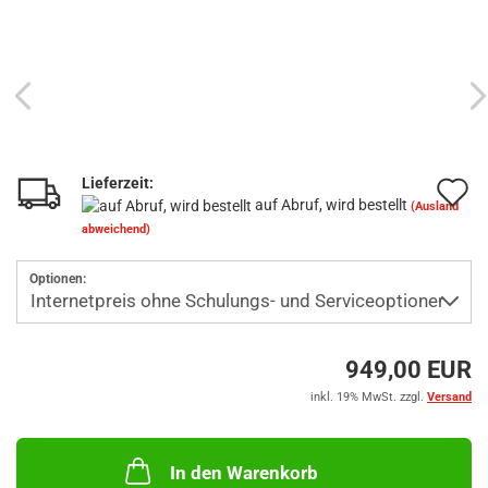
Lieferzeit:
A
auf Abruf, wird bestellt
(Ausland
d
abweichend)
M
Optionen:
949,00 EUR
inkl. 19% MwSt. zzgl.
Versand
In den Warenkorb