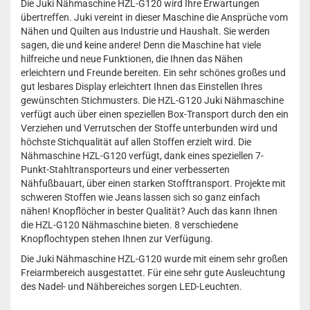
Die Juki Nähmaschine HZL-G120 wird Ihre Erwartungen
übertreffen. Juki vereint in dieser Maschine die Ansprüche vom
Nähen und Quilten aus Industrie und Haushalt. Sie werden
sagen, die und keine andere! Denn die Maschine hat viele
hilfreiche und neue Funktionen, die Ihnen das Nähen
erleichtern und Freunde bereiten. Ein sehr schönes großes und
gut lesbares Display erleichtert Ihnen das Einstellen Ihres
gewünschten Stichmusters. Die HZL-G120 Juki Nähmaschine
verfügt auch über einen speziellen Box-Transport durch den ein
Verziehen und Verrutschen der Stoffe unterbunden wird und
höchste Stichqualität auf allen Stoffen erzielt wird. Die
Nähmaschine HZL-G120 verfügt, dank eines speziellen 7-
Punkt-Stahltransporteurs und einer verbesserten
Nähfußbauart, über einen starken Stofftransport. Projekte mit
schweren Stoffen wie Jeans lassen sich so ganz einfach
nähen! Knopflöcher in bester Qualität? Auch das kann Ihnen
die HZL-G120 Nähmaschine bieten. 8 verschiedene
Knopflochtypen stehen Ihnen zur Verfügung.
Die Juki Nähmaschine HZL-G120 wurde mit einem sehr großen
Freiarmbereich ausgestattet. Für eine sehr gute Ausleuchtung
des Nadel- und Nähbereiches sorgen LED-Leuchten.