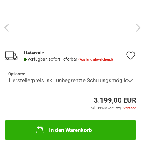
Lieferzeit:
A
verfügbar, sofort lieferbar
(Ausland abweichend)
d
Optionen:
M
3.199,00 EUR
inkl. 19% MwSt. zzgl.
Versand
In den Warenkorb