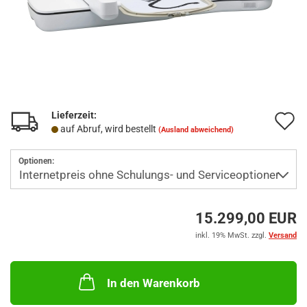
Lieferzeit:
A
auf Abruf, wird bestellt
(Ausland abweichend)
d
Optionen:
M
15.299,00 EUR
inkl. 19% MwSt. zzgl.
Versand
In den Warenkorb