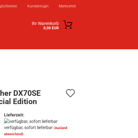
lichkeiten
Kundenlogin
Merkzettel
Ihr Warenkorb
0,00 EUR
KSTATT
KONTAKT
ÜBER UNS
Auf
ther DX70SE
ial Edition
den
n?
Merkzettel
Lieferzeit:
verfügbar, sofort lieferbar
(Ausland
abweichend)