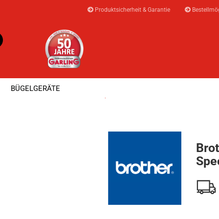
Produktsicherheit & Garantie
Bestellmög
Suche...
E-Mail
BÜGELGERÄTE
Passwort
»
»
en
Brother
Brother DX70SE Special Edition
⭐ AKTIONEN & ANGEBOTE ⭐
MEISTERWER
Bro
Konto erstellen
Spec
Passwort vergesse