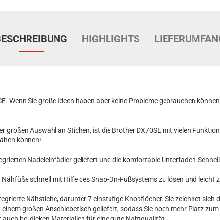
BESCHREIBUNG
HIGHLIGHTS
LIEFERUMFAN
0SE. Wenn Sie große Ideen haben aber keine Probleme gebrauchen können,
r großen Auswahl an Stichen, ist die Brother DX70SE mit vielen Funktio
nähen können!
egrierten Nadeleinfädler geliefert und die komfortable Unterfaden-Schne
e Nähfüße schnell mit Hilfe des Snap-On-Fußsystems zu lösen und leicht 
egrierte Nähstiche, darunter 7 einstufige Knopflöcher. Sie zeichnet sich 
t einem großen Anschiebetisch geliefert, sodass Sie noch mehr Platz zum
t auch bei dicken Materialien für eine gute Nahtqualität.