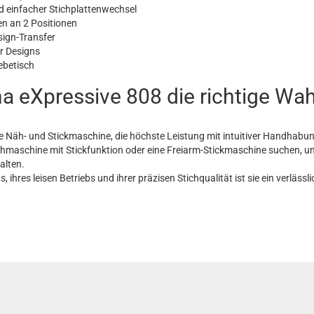
 einfacher Stichplattenwechsel
en an 2 Positionen
ign-Transfer
ür Designs
ebetisch
a eXpressive 808 die richtige Wahl
ine Näh- und Stickmaschine, die höchste Leistung mit intuitiver Handhabu
ne Nähmaschine mit Stickfunktion oder eine Freiarm-Stickmaschine suchen, u
alten.
hres leisen Betriebs und ihrer präzisen Stichqualität ist sie ein verlässlic