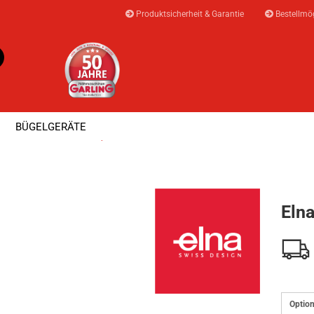
Produktsicherheit & Garantie
Bestellmög
Suche...
E-Mail
BÜGELGERÄTE
Passwort
»
»
en
Elna
Elna eXpressive 808
⭐ AKTIONEN & ANGEBOTE ⭐
MEISTERWER
Eln
Konto erstellen
Passwort vergesse
Option