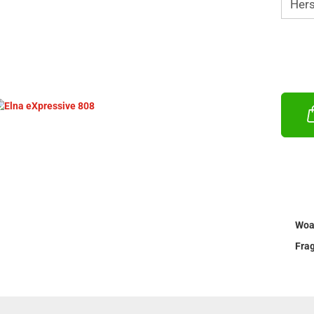
Woa
Fra