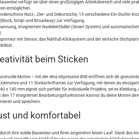
Bauweise verfügt sie über einen großzügigen Arbeitsbereich und viele prak
ten ermöglichen.
derschöne Nutz-, Zier- und Dekorstiche, 15 verschiedene Ein-Stufen Kno
n (Block, Script und Broadway) zur Verfügung.
annung, integriertem Nadeleinfädler (Smart System) und automatische
.
porteur mit Sensor, das Nähfuß-Klicksystem und der einfache Stichplat
bilität.
eativität beim Sticken
tvolle Motive – mit der elna eXpressive 808 eröffnen sich dir grenzenl
Stickmotive und 11 Stickschriftarten zur Verfügung, mit denen du einzigar
40 x 140 mm eignet sich perfekt für individuelle Projekte, sei es Kleidung,
t den 17 integrierten Bearbeitungsfunktionen kannst du deine Motive dire
nieren und speichern.
ust und komfortabel
durch ihre solide Bauweise und ihren angenehm leisen Lauf. Dank des int
nuell einstellbaren Nähfußdrucks sowie der extrahohen Nähfußposition h