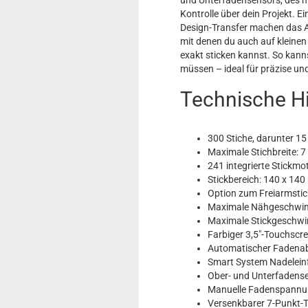
Kontrolle über dein Projekt. 
Design-Transfer machen das Ar
mit denen du auch auf kleine
exakt sticken kannst. So kann
müssen – ideal für präzise un
Technische Hi
300 Stiche, darunter 15
Maximale Stichbreite:
241 integrierte Stickmo
Stickbereich: 140 x 14
Option zum Freiarmstick
Maximale Nähgeschwind
Maximale Stickgeschwin
Farbiger 3,5"-Touchscr
Automatischer Fadena
Smart System Nadelein
Ober- und Unterfadens
Manuelle Fadenspannu
Versenkbarer 7-Punkt-T