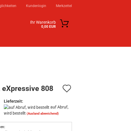
lichkeiten
Kundenlogin
Merkzettel
Ihr Warenkorb
0,00 EUR
KSTATT
KONTAKT
ÜBER UNS
Auf
a eXpressive 808
den
n?
Lieferzeit:
Merkzettel
auf Abruf,
wird bestellt
(Ausland abweichend)
en: