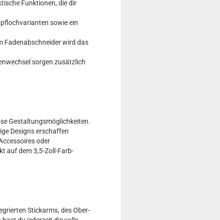
tische Funktionen, die dir
pflochvarianten sowie ein
m Fadenabschneider wird das
tenwechsel sorgen zusätzlich
ose Gestaltungsmöglichkeiten.
tige Designs erschaffen
 Accessoires oder
kt auf dem 3,5-Zoll-Farb-
egrierten Stickarms, des Ober-
ast du jederzeit die volle