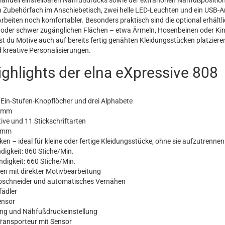
Ein Zubehörfach im Anschiebetisch, zwei helle LED-Leuchten und ein USB-
beiten noch komfortabler. Besonders praktisch sind die optional erhältl
n oder schwer zugänglichen Flächen – etwa Ärmeln, Hosenbeinen oder K
st du Motive auch auf bereits fertig genähten Kleidungsstücken platziere
d kreative Personalisierungen.
ghlights der elna eXpressive 808
 Ein-Stufen-Knopflöcher und drei Alphabete
 7 mm
tive und 11 Stickschriftarten
0 mm
en – ideal für kleine oder fertige Kleidungsstücke, ohne sie aufzutrenne
igkeit: 860 Stiche/Min.
digkeit: 660 Stiche/Min.
een mit direkter Motivbearbeitung
bschneider und automatisches Vernähen
fädler
ensor
ng und Nähfußdruckeinstellung
ransporteur mit Sensor