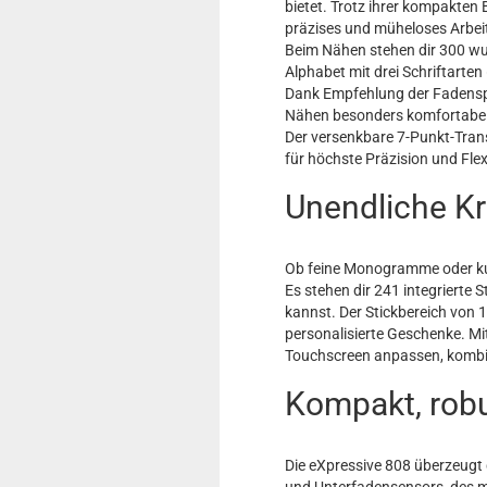
bietet. Trotz ihrer kompakten 
präzises und müheloses Arbei
Beim Nähen stehen dir 300 wun
Alphabet mit drei Schriftarte
Dank Empfehlung der Fadensp
Nähen besonders komfortabel
Der versenkbare 7-Punkt-Trans
für höchste Präzision und Flexi
Unendliche Kr
Ob feine Monogramme oder kuns
Es stehen dir 241 integrierte 
kannst. Der Stickbereich von 1
personalisierte Geschenke. Mi
Touchscreen anpassen, kombi
Kompakt, rob
Die eXpressive 808 überzeugt 
und Unterfadensensors, des ma