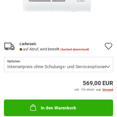
Lieferzeit:
A
auf Abruf, wird bestellt
(Ausland abweichend)
d
Optionen:
M
569,00 EUR
inkl. 19% MwSt. zzgl.
Versand
In den Warenkorb