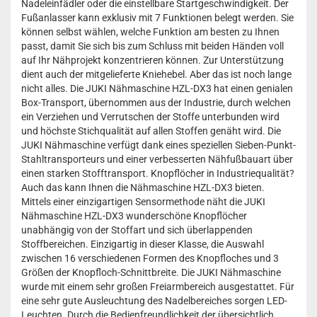
Nadeleinfädler oder die einstellbare Startgeschwindigkeit. Der
Fußanlasser kann exklusiv mit 7 Funktionen belegt werden. Sie
können selbst wählen, welche Funktion am besten zu Ihnen
passt, damit Sie sich bis zum Schluss mit beiden Händen voll
auf Ihr Nähprojekt konzentrieren können. Zur Unterstützung
dient auch der mitgelieferte Kniehebel. Aber das ist noch lange
nicht alles. Die JUKI Nähmaschine HZL-DX3 hat einen genialen
Box-Transport, übernommen aus der Industrie, durch welchen
ein Verziehen und Verrutschen der Stoffe unterbunden wird
und höchste Stichqualität auf allen Stoffen genäht wird. Die
JUKI Nähmaschine verfügt dank eines speziellen Sieben-Punkt-
Stahltransporteurs und einer verbesserten Nähfußbauart über
einen starken Stofftransport. Knopflöcher in Industriequalität?
Auch das kann Ihnen die Nähmaschine HZL-DX3 bieten.
Mittels einer einzigartigen Sensormethode näht die JUKI
Nähmaschine HZL-DX3 wunderschöne Knopflöcher
unabhängig von der Stoffart und sich überlappenden
Stoffbereichen. Einzigartig in dieser Klasse, die Auswahl
zwischen 16 verschiedenen Formen des Knopfloches und 3
Größen der Knopfloch-Schnittbreite. Die JUKI Nähmaschine
wurde mit einem sehr großen Freiarmbereich ausgestattet. Für
eine sehr gute Ausleuchtung des Nadelbereiches sorgen LED-
Leuchten. Durch die Bedienfreundlichkeit der übersichtlich