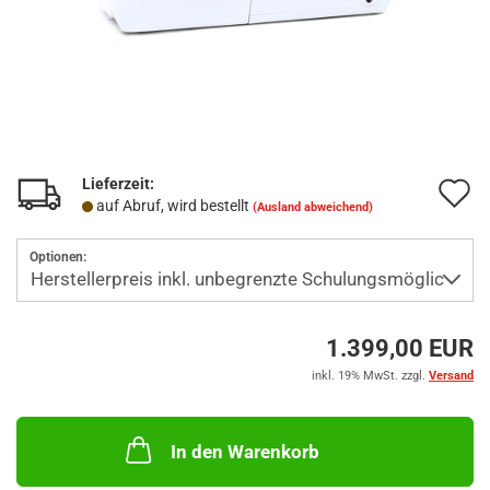
Lieferzeit:
A
auf Abruf, wird bestellt
(Ausland abweichend)
d
Optionen:
M
1.399,00 EUR
inkl. 19% MwSt. zzgl.
Versand
In den Warenkorb