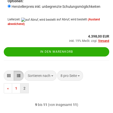
Optionen:
Herstellerpreis inkl. unbegrenzte Schulungsmöglichkeiten
Lieferzeit:
auf Abruf, wird bestellt
(Ausland
abweichend)
4.398,00 EUR
inkl. 19% MwSt. zzgl.
Versand
IN DEN WARENKORB
Sortieren nach
pro Seite
Sortieren nach
8 pro Seite
«
1
2
9
bis
11
(von insgesamt
11
)