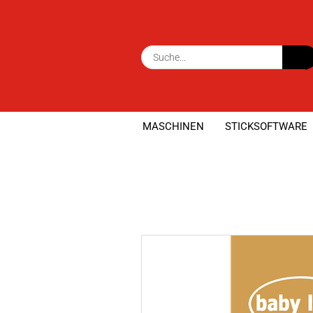
MASCHINEN
STICKSOFTWARE
»
»
Startseite
Maschinen
Over-/Coverl