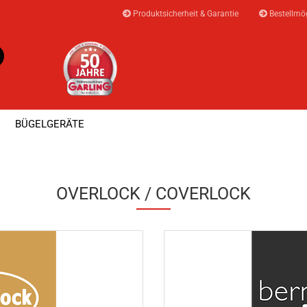
Produktsicherheit & Garantie
Bestellmög
Suche...
E-Mail
BÜGELGERÄTE
Passwort
ock
⭐ AKTIONEN & ANGEBOTE ⭐
MEISTERWER
OVERLOCK / COVERLOCK
Konto erstellen
Passwort vergesse