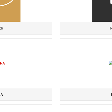
ck
b
NA