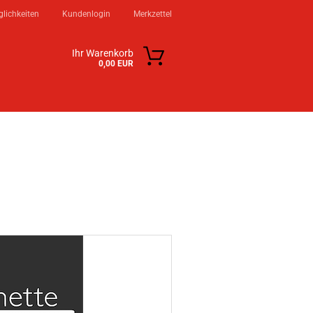
lichkeiten
Kundenlogin
Merkzettel
Ihr Warenkorb
0,00 EUR
KSTATT
KONTAKT
ÜBER UNS
n?