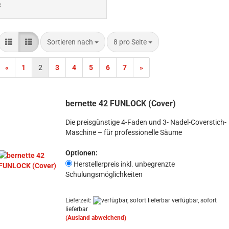
F
Sortieren nach
pro Seite
Sortieren nach
8 pro Seite
«
1
2
3
4
5
6
7
»
bernette 42 FUNLOCK (Cover)
Die preisgünstige 4-Faden und 3- Nadel-Coverstich-
Maschine – für professionelle Säume
Optionen:
Herstellerpreis inkl. unbegrenzte
Schulungsmöglichkeiten
Lieferzeit:
verfügbar, sofort
lieferbar
(Ausland abweichend)