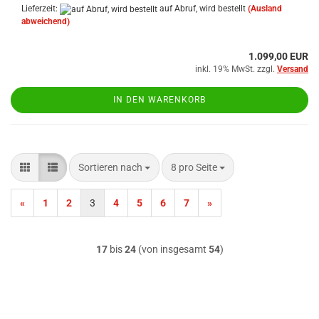
Lieferzeit:
auf Abruf, wird bestellt
(Ausland
abweichend)
1.099,00 EUR
inkl. 19% MwSt. zzgl.
Versand
IN DEN WARENKORB
Sortieren nach
pro Seite
Sortieren nach
8 pro Seite
«
1
2
3
4
5
6
7
»
17
bis
24
(von insgesamt
54
)