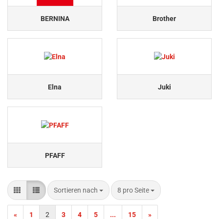
BERNINA
Brother
Elna
Juki
PFAFF
Sortieren nach
pro Seite
Sortieren nach
8 pro Seite
«
1
2
3
4
5
...
15
»