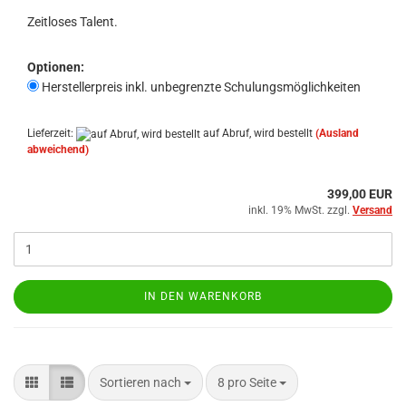
Zeitloses Talent.
Optionen:
Herstellerpreis inkl. unbegrenzte Schulungsmöglichkeiten
Lieferzeit:
auf Abruf, wird bestellt
(Ausland
abweichend)
399,00 EUR
inkl. 19% MwSt. zzgl.
Versand
IN DEN WARENKORB
Sortieren nach
pro Seite
Sortieren nach
8 pro Seite