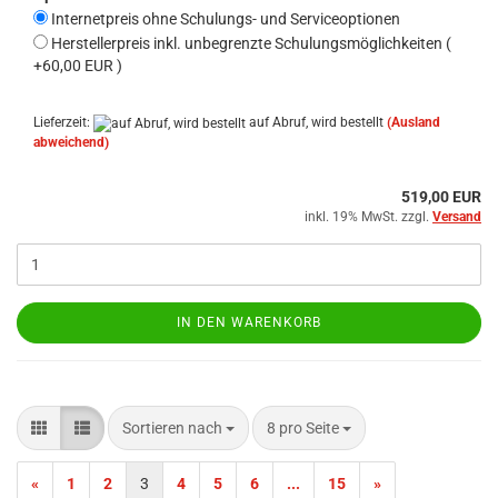
Internetpreis ohne Schulungs- und Serviceoptionen
Herstellerpreis inkl. unbegrenzte Schulungsmöglichkeiten (
+60,00 EUR )
Lieferzeit:
auf Abruf, wird bestellt
(Ausland
abweichend)
519,00 EUR
inkl. 19% MwSt. zzgl.
Versand
IN DEN WARENKORB
Sortieren nach
pro Seite
Sortieren nach
8 pro Seite
«
1
2
3
4
5
6
...
15
»