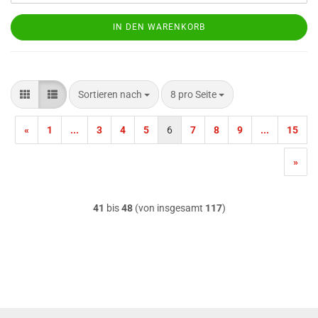
IN DEN WARENKORB
Sortieren nach
pro Seite
Sortieren nach
8 pro Seite
«
1
...
3
4
5
6
7
8
9
...
15
»
41
bis
48
(von insgesamt
117
)