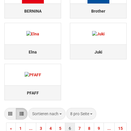
BERNINA
Brother
Elna
Juki
PFAFF
Sortieren nach
pro Seite
Sortieren nach
8 pro Seite
«
1
...
3
4
5
6
7
8
9
...
15